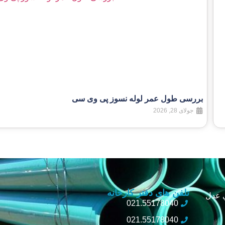
بررسی طول عمر لوله نسوز پی وی سی
جولای 28, 2026
تلفن های دفتر کارخانه
ي عدل
021.55178040
021.55178040