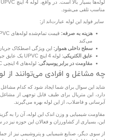
ل
مناسب تلقی می‌شود.
سایر فواید این لوله عبارت‌اند از:
هزینه به صرفه:
می‌کند
سطح داخلی هموار:
این ویژگی اصطکاک جریان س
عایق الکتریکی
: لوله 4 اینچ UPVC یک عایق جریان برق عالی است و استفاده از این آن خطر خوردگی الکترولیتی را کاهش خواهد داد
مقاومت در برابر پوسیدگی
: لوله‌های 4 اینچی UPVC در برابر زنگ‌زدگی و پوسیدگی ناشی از رطوبت و عوامل جوی پایدار هستند
چه مشاغل و افرادی می‌توانند از لوله 4 اینچ UPVC استفاده 
دارد، این متریال برای طیف قابل توجهی از مشاغل و
آبرسانی و فاضلاب، از این لوله بهره می‌گیرند.
مقاومت شیمیایی و وزن اندک این لوله، آن را به گزی
این، بسیاری از کشاورزان و فعالان این حوزه نیز در سیستم‌های آبی