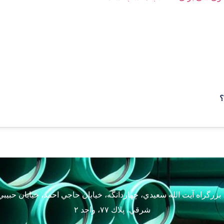
؟
 بزرگراه آيت الله سعيدي، چهاردانگه، خيابان حاجي احمد، خیابان حبيب
شرقي، پلاك ٧٧، واحد ٢