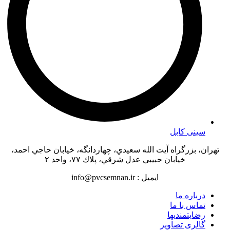
سینی کابل
تهران، بزرگراه آيت الله سعيدي، چهاردانگه، خيابان حاجي احمد،
خیابان حبيبي عدل شرقي، پلاك ٧٧، واحد ٢
ایمیل : info@pvcsemnan.ir
درباره ما
تماس با ما
رضایتمندیها
گالری تصاویر