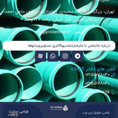
تهران، بزرگراه آيت الله سعيدي، چهاردانگه، خيابان حاجي احمد،
خیابان حبيبي عدل شرقي، پلاك ٧٧، واحد ٢
ایمیل : info@pvcsemnan.ir
درباره ما
تماس با ما
رضایتمندیها
گالری تصاویر
ویدئوها
تلفن های دفتر کارخانه
021.55178040
021.55178040
09120301895
طراحی سایت:
تمامی حقوق این وب
01WEB