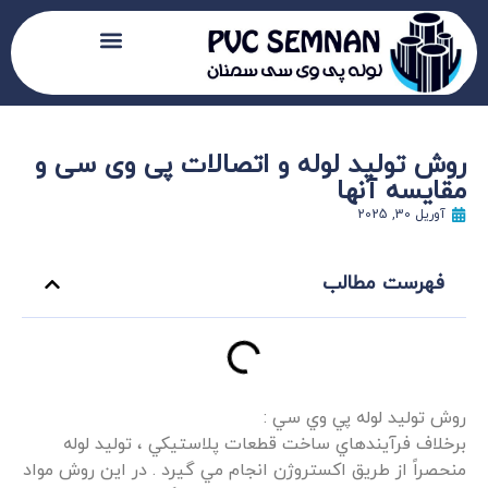
روش تولید لوله و اتصالات پی وی سی و
مقایسه آنها
آوریل 30, 2025
فهرست مطالب
روش توليد لوله پي وي سي :
برخلاف فرآيندهاي ساخت قطعات پلاستيکي ، توليد لوله
منحصراً از طريق اکستروژن انجام مي گيرد . در اين روش مواد