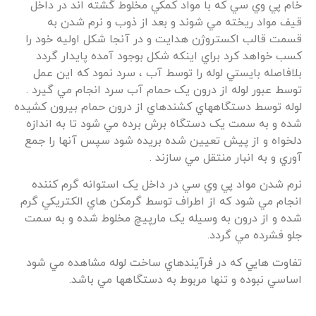
خام پي وي سي که با مواد کمکي مخلوط گشته اند در داخل
قيف مواد ريخته مي شوند و بعد از ذوب و نرم شدن به
قسمت قالب اکستروژن هدايت و در آنجا شکل اوليه خود را
کسب خواهد کرد براي اينکه شکل بوجود آمده پايدار گردد
بلافاصله بايستي لوله را توسط آب ، سرد نمود که اين عمل
توسط عبور لوله از درون يک حمام آب سرد انجام مي گيرد .
لوله توسط دستگاههاي کشندهاي از درون حمام بيرون کشيده
شده و به سمت يک دستگاه برش برده مي شود تا به اندازه
دلخواه و از پيش تعيين شده بريده شود سپس آنها را جمع
آوري و به انبار منتقل مي سازند .
نرم شدن مواد پي وي سي در داخل يک استوانه گرم کننده
انجام مي شود که از اطراف توسط گرمکن هاي الکتريکي گرم
شده و از درون به وسيله يک مارپيچ مخلوط شده و به سمت
جلو فشرده مي گردد.
تفاوت هايي که در فرآيندهاي ساخت لوله مشاهده مي شود
اساسي نبوده و تنها مربوط به دستگاهها مي باشد.