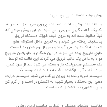
روش توليد اتصالات پي وي سي :
همانند لوله روش ساخت اتصالات پي وي سي نيز منحصر به
تکنيک قالب گيري تزريقي مي شود . در اين روش موادي که
قبلاً مخلوط شده اند به درون قيف خوراک دستگاه تزريق
پلاستيک ريخته مي شوند و به تدريج داخل استوانه هاي
شبيه به اکسترودر مي گردند و پس از نرم شدن به قسمت
جلوي مارپيچ برده مي شوند. در اين هنگام با جلو رفتن مارپيچ
مواد به داخل يک قالب تزريق مي گردند اين قالب که توسط
يک سيستم هيدروليک باز و بسته مي شود بعد از سرد شدن
مواد مذاب آب بازگشته و قطعه توليد شده توسط يک
سيستم ضربه زننده به بيرون پرتاب مي شود. سيستم حرارت
دهي اين دستگاه بسيار شبيه به اکسترودر است و از گرم کن
هاي مشابهي نيز تشکيل شده است.
مقايسه روشهاي مختلف و انتخاب مناسب ترين روش :