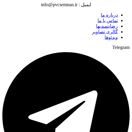
ایمیل : info@pvcsemnan.ir
درباره ما
تماس با ما
رضایتمندیها
گالری تصاویر
ویدئوها
Telegram