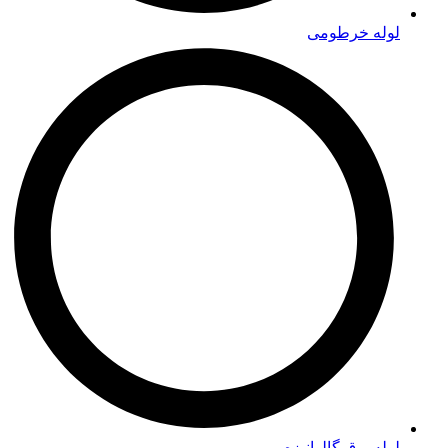
لوله خرطومی
لوله برق گالوانیزه