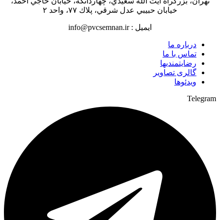
تهران، بزرگراه آيت الله سعيدي، چهاردانگه، خيابان حاجي احمد،
خیابان حبيبي عدل شرقي، پلاك ٧٧، واحد ٢
ایمیل : info@pvcsemnan.ir
درباره ما
تماس با ما
رضایتمندیها
گالری تصاویر
ویدئوها
Telegram