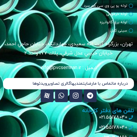
لوله یو پی وی سی خم سرد
لوله خرطومی
لوله برق گالوانیزه
سینی کابل
تهران، بزرگراه آيت الله سعيدي، چهاردانگه، خيابان حاجي احمد،
خیابان حبيبي عدل شرقي، پلاك ٧٧، واحد ٢
ایمیل : info@pvcsemnan.ir
درباره ما
تماس با ما
رضایتمندیها
گالری تصاویر
ویدئوها
تلفن های دفتر کارخانه
021.55178040
021.55178040